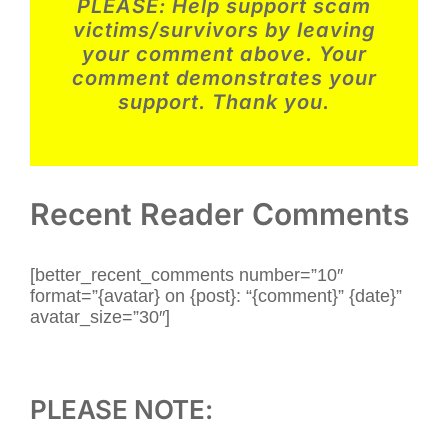
PLEASE:
Help support scam
2025
#70
victims/survivors by leaving
–
Estafa
your comment above. Your
de
comment demonstrates your
Romance
Militar
support. Thank you.
–
México
Recent Reader Comments
[better_recent_comments number=”10″
format=”{avatar} on {post}: “{comment}” {date}”
avatar_size=”30″]
PLEASE NOTE: