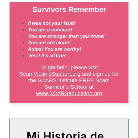
Survivors Remember
It was not your fault!
You are a survivor!
You are stronger than you know!
You are not alone!
Axios! You are worthy!
Vera! It’s all true!
To get help, please visit
ScamVictimsSupport.org
and sign up for
the SCARS Institute FREE Scam
Survivor’s School at
www.SCARSeducation.org
Mi Historia de