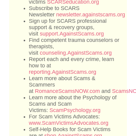
victims
SCARSeducation.org
Subscribe to SCARS
Newsletter
newsletter.againstscams.org
Sign up for SCARS professional
support & recovery groups,
visit
support.AgainstScams.org
Find competent trauma counselors or
therapists,
visit
counseling.AgainstScams.org
Report each and every crime, learn
how to at
reporting.AgainstScams.org
Learn more about Scams &
Scammers
at
RomanceScamsNOW.com
and
ScamsN
Learn more about the Psychology of
Scams and Scam
Victims:
ScamPsychology.org
For Scam Victims Advocates:
www.ScamVictimsAdvocates.org
Self-Help Books for Scam Victims
are at
shop.AgainstScams.org