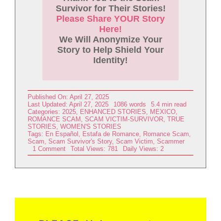
Survivor for Their Stories!
Please Share YOUR Story
Here!
We Will Anonymize Your
Story to Help Shield Your
Identity!
Published On: April 27, 2025
Last Updated: April 27, 2025
1086 words
5.4 min read
Categories:
2025
,
ENHANCED STORIES
,
MEXICO
,
ROMANCE SCAM
,
SCAM VICTIM-SURVIVOR
,
TRUE
STORIES
,
WOMEN'S STORIES
Tags:
En Español
,
Estafa de Romance
,
Romance Scam
,
Scam
,
Scam Survivor's Story
,
Scam Victim
,
Scammer
on
1 Comment
Total Views: 781
Daily Views: 2
Mi
Historia
de
Víctima-
Sobreviviente
de
una
Estafa
–